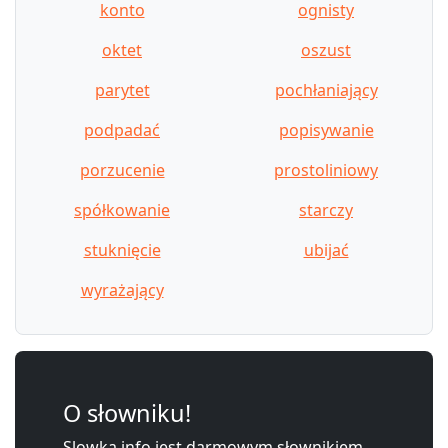
konto
ognisty
oktet
oszust
parytet
pochłaniający
podpadać
popisywanie
porzucenie
prostoliniowy
spółkowanie
starczy
stuknięcie
ubijać
wyrażający
O słowniku!
Slowka.info jest darmowym słownikiem