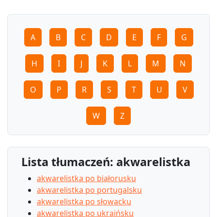
A
B
C
D
E
F
G
H
I
J
K
L
M
N
O
P
R
S
T
U
V
W
Z
Lista tłumaczeń: akwarelistka
akwarelistka po białorusku
akwarelistka po portugalsku
akwarelistka po słowacku
akwarelistka po ukraińsku