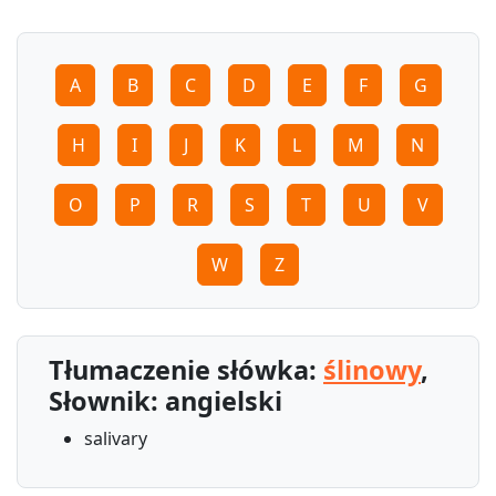
A
B
C
D
E
F
G
H
I
J
K
L
M
N
O
P
R
S
T
U
V
W
Z
Tłumaczenie słówka:
ślinowy
,
Słownik: angielski
salivary