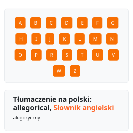
A
B
C
D
E
F
G
H
I
J
K
L
M
N
O
P
R
S
T
U
V
W
Z
Tłumaczenie na polski:
allegorical,
Słownik angielski
alegoryczny