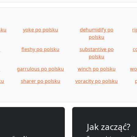
sku
yoke po polsku
dehumidify po
r
polsku
u
fleshy po polsku
substantive po
c
polsku
u
garrulous po polsku
winch po polsku
wo
ku
sharer po polsku
voracity po polsku
Jak zacząć?