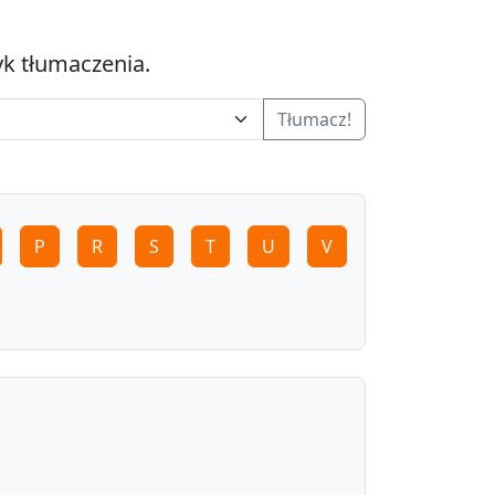
yk tłumaczenia.
Tłumacz!
P
R
S
T
U
V