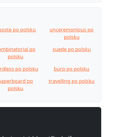
iposte po polsku
unceremonious po
polsku
ombinatorial po
suede po polsku
polsku
rdless po polsku
burp po polsku
paperboard po
travelling po polsku
polsku