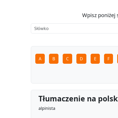
Wpisz poniżej 
A
B
C
D
E
F
Tłumaczenie na polski
alpinista