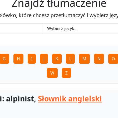
Znajdź tłumaczenie
słówko, które chcesz przetłumaczyć i wybierz jęz
G
H
I
J
K
L
M
N
O
W
Z
: alpinist,
Słownik angielski