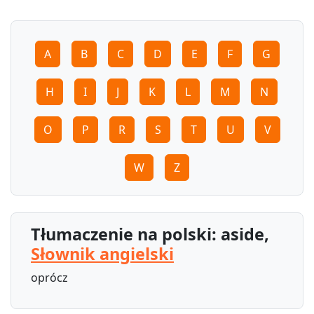
A
B
C
D
E
F
G
H
I
J
K
L
M
N
O
P
R
S
T
U
V
W
Z
Tłumaczenie na polski: aside,
Słownik angielski
oprócz