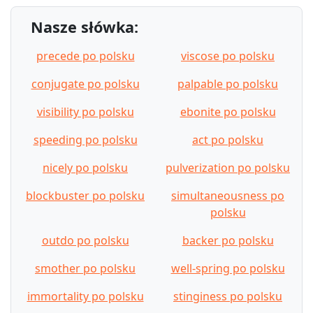
Nasze słówka:
precede po polsku
viscose po polsku
conjugate po polsku
palpable po polsku
visibility po polsku
ebonite po polsku
speeding po polsku
act po polsku
nicely po polsku
pulverization po polsku
blockbuster po polsku
simultaneousness po
polsku
outdo po polsku
backer po polsku
smother po polsku
well-spring po polsku
immortality po polsku
stinginess po polsku