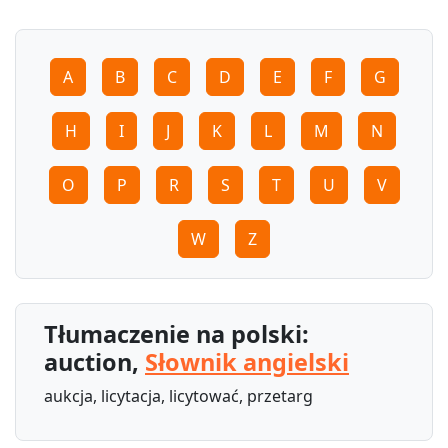
A
B
C
D
E
F
G
H
I
J
K
L
M
N
O
P
R
S
T
U
V
W
Z
Tłumaczenie na polski:
auction,
Słownik angielski
aukcja, licytacja, licytować, przetarg