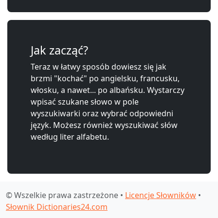
Jak zacząć?
Teraz w łatwy sposób dowiesz się jak
brzmi "kochać" po angielsku, francusku,
włosku, a nawet... po albańsku. Wystarczy
wpisać szukane słowo w pole
wyszukiwarki oraz wybrać odpowiedni
język. Możesz również wyszukiwać słów
według liter alfabetu.
© Wszelkie prawa zastrzeżone •
Licencje Słowników
•
Słownik Dictionaries24.com