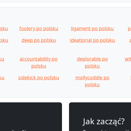
lsku
foolery po polsku
ligament po polsku
p
lsku
deep po polsku
ideational po polsku
ku
accountability po
deplorable po
wi
polsku
polsku
ku
sidekick po polsku
mollycoddle po
polsku
Jak zacząć?