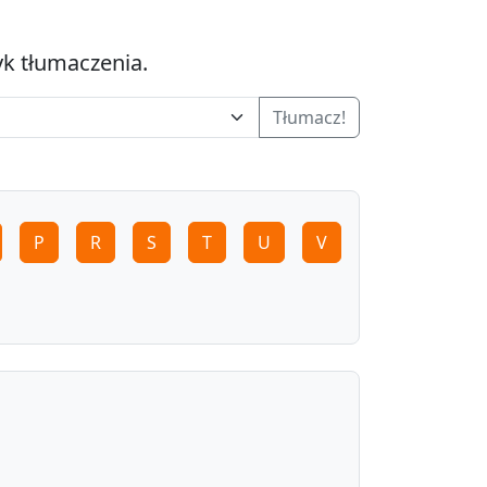
yk tłumaczenia.
Tłumacz!
P
R
S
T
U
V