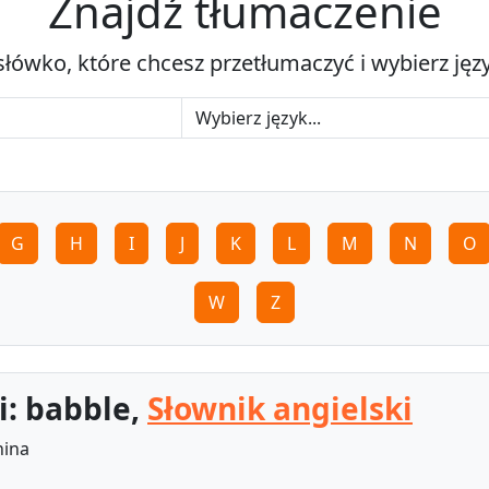
Znajdź tłumaczenie
słówko, które chcesz przetłumaczyć i wybierz jęz
G
H
I
J
K
L
M
N
O
W
Z
i: babble,
Słownik angielski
nina