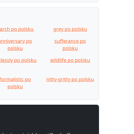
arch po polsku
grey po polsku
anniversary po
sufferance po
polsku
polsku
tlessly po polsku
wildlife po polsku
formalistic po
nitty-gritty po polsku
polsku