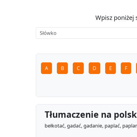
Wpisz poniżej 
A
B
C
D
E
F
Tłumaczenie na polsk
bełkotać, gadać, gadanie, paplać, papla