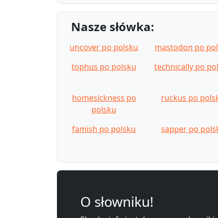
Nasze słówka:
uncover po polsku
mastodon po po
tophus po polsku
technically po po
homesickness po
ruckus po pols
polsku
famish po polsku
sapper po pols
O słowniku!