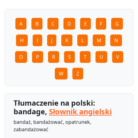
A
B
C
D
E
F
G
H
I
J
K
L
M
N
O
P
R
S
T
U
V
W
Z
Tłumaczenie na polski:
bandage,
Słownik angielski
bandaż, bandażować, opatrunek,
zabandażować