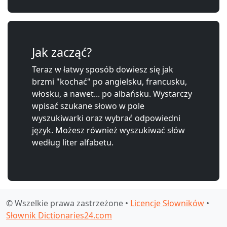
Jak zacząć?
Teraz w łatwy sposób dowiesz się jak
brzmi "kochać" po angielsku, francusku,
włosku, a nawet... po albańsku. Wystarczy
wpisać szukane słowo w pole
wyszukiwarki oraz wybrać odpowiedni
język. Możesz również wyszukiwać słów
według liter alfabetu.
© Wszelkie prawa zastrzeżone •
Licencje Słowników
•
Słownik Dictionaries24.com