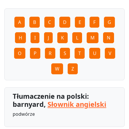
A
B
C
D
E
F
G
H
I
J
K
L
M
N
O
P
R
S
T
U
V
W
Z
Tłumaczenie na polski:
barnyard,
Słownik angielski
podwórze