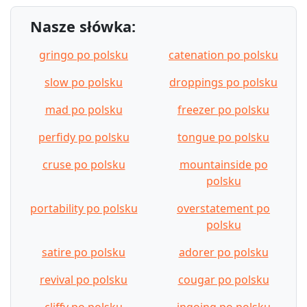
Nasze słówka:
gringo po polsku
catenation po polsku
slow po polsku
droppings po polsku
mad po polsku
freezer po polsku
perfidy po polsku
tongue po polsku
cruse po polsku
mountainside po
polsku
portability po polsku
overstatement po
polsku
satire po polsku
adorer po polsku
revival po polsku
cougar po polsku
cliffy po polsku
ingoing po polsku