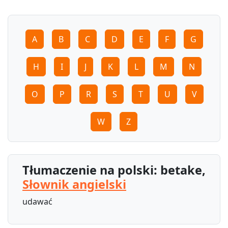
A
B
C
D
E
F
G
H
I
J
K
L
M
N
O
P
R
S
T
U
V
W
Z
Tłumaczenie na polski: betake,
Słownik angielski
udawać