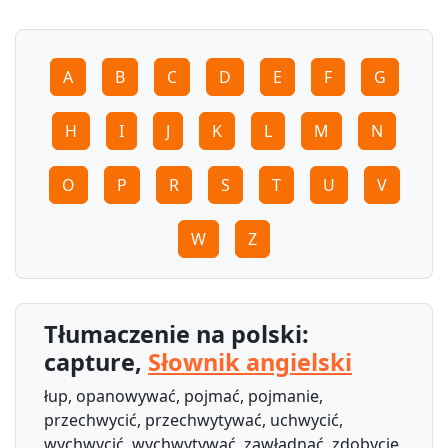
A
B
C
D
E
F
G
H
I
J
K
L
M
N
O
P
R
S
T
U
V
W
Z
Tłumaczenie na polski:
capture,
Słownik angielski
łup, opanowywać, pojmać, pojmanie,
przechwycić, przechwytywać, uchwycić,
wychwycić, wychwytywać, zawładnąć, zdobycie,