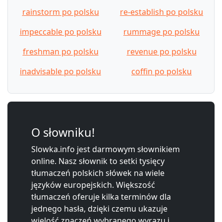
rainstorm po polsku
re-establish po polsku
impeccable po polsku
rummage po polsku
freshman po polsku
revenue po polsku
inadvisable po polsku
coffin po polsku
O słowniku!
Slowka.info jest darmowym słownikiem
online. Nasz słownik to setki tysięcy
tłumaczeń polskich słówek na wiele
języków europejskich. Większość
tłumaczeń oferuje kilka terminów dla
jednego hasła, dzięki czemu ukazuje
wielość znaczeń wybranego wyrazu i