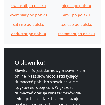
swimsuit po polsku
hippie po polsku
exemplary po polsku
anvil po polsku
satirize po polsku
toe-cap po polsku
abductor po polsku
testament po polsku
O słowniku!
Slowka.info jest darmowym słownikiem
online. Nasz słownik to setki tysięcy
tłumaczeń polskich słówek na wiele
języków europejskich. Większość
tłumaczeń oferuje kilka terminów dla
jednego hasła, dzięki czemu ukazuje
wielość znaczeń wybranego wyrazu i