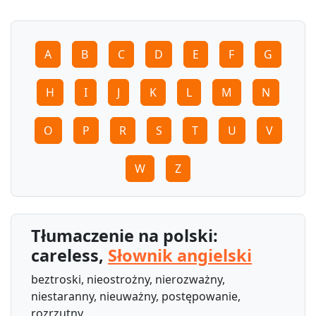
A
B
C
D
E
F
G
H
I
J
K
L
M
N
O
P
R
S
T
U
V
W
Z
Tłumaczenie na polski:
careless,
Słownik angielski
beztroski, nieostrożny, nierozważny,
niestaranny, nieuważny, postępowanie,
rozrzutny