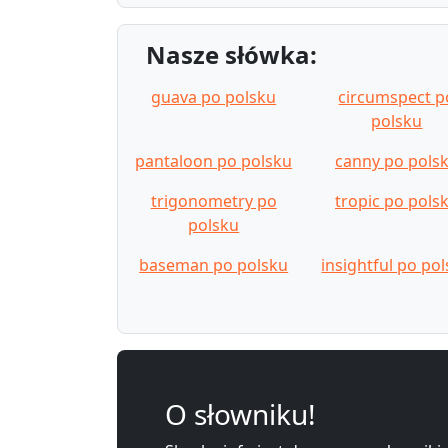
Nasze słówka:
guava po polsku
circumspect p
polsku
pantaloon po polsku
canny po pols
trigonometry po
tropic po pols
polsku
baseman po polsku
insightful po po
O słowniku!