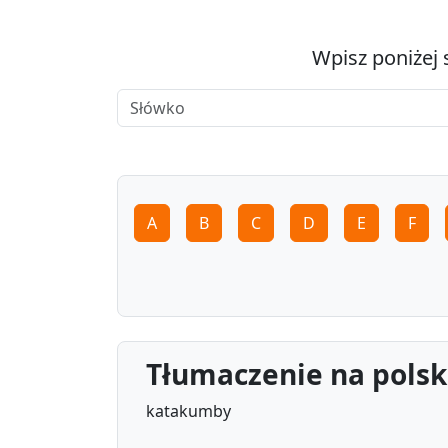
Wpisz poniżej 
A
B
C
D
E
F
Tłumaczenie na polsk
katakumby