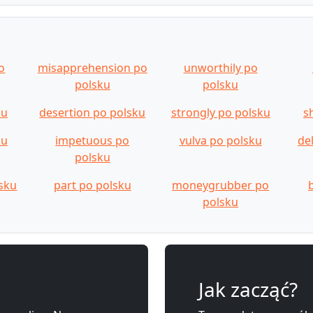
o
misapprehension po
unworthily po
polsku
polsku
ku
desertion po polsku
strongly po polsku
s
ku
impetuous po
vulva po polsku
de
polsku
lsku
part po polsku
moneygrubber po
polsku
Jak zacząć?