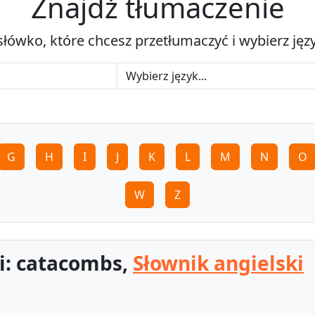
Znajdź tłumaczenie
słówko, które chcesz przetłumaczyć i wybierz jęz
G
H
I
J
K
L
M
N
O
W
Z
i: catacombs,
Słownik angielski