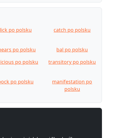
lick po polsku
catch po polsku
hears po polsku
bal po polsku
licious po polsku
transitory po polsku
bock po polsku
manifestation po
polsku