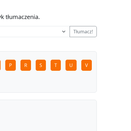
yk tłumaczenia.
Tłumacz!
P
R
S
T
U
V