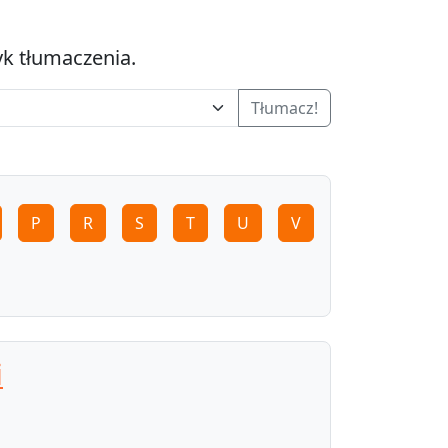
yk tłumaczenia.
Tłumacz!
P
R
S
T
U
V
i