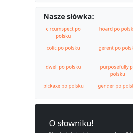
Nasze słówka:
circumspect po
hoard po pols
polsku
colic po polsku
gerent po pols
dwell po polsku
purposefully 
polsku
pickaxe po polsku
gender po pols
O słowniku!