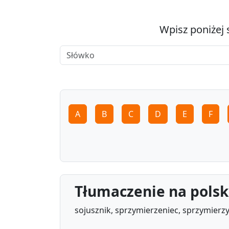
Wpisz poniżej 
A
B
C
D
E
F
Tłumaczenie na polsk
sojusznik, sprzymierzeniec, sprzymierz