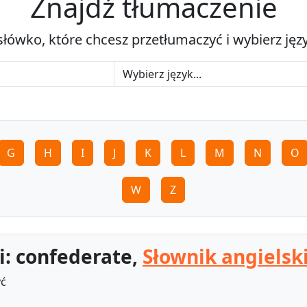
Znajdź tłumaczenie
słówko, które chcesz przetłumaczyć i wybierz jęz
G
H
I
J
K
L
M
N
O
W
Z
i: confederate,
Słownik angielsk
yć