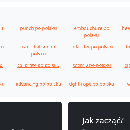
ku
punch po polsku
embouchure po
hea
polsku
ku
cannibalism po
colander po polsku
t
polsku
po
calibrate po polsku
seemly po polsku
ej
ku
advancing po polsku
tight-rope po polsku
w
Jak zacząć?