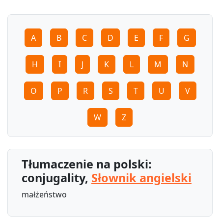
A
B
C
D
E
F
G
H
I
J
K
L
M
N
O
P
R
S
T
U
V
W
Z
Tłumaczenie na polski:
conjugality,
Słownik angielski
małżeństwo