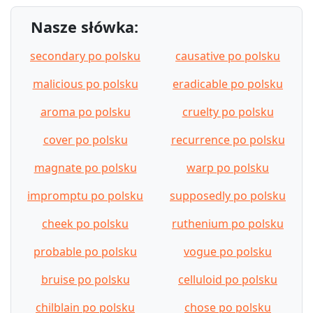
Nasze słówka:
secondary po polsku
causative po polsku
malicious po polsku
eradicable po polsku
aroma po polsku
cruelty po polsku
cover po polsku
recurrence po polsku
magnate po polsku
warp po polsku
impromptu po polsku
supposedly po polsku
cheek po polsku
ruthenium po polsku
probable po polsku
vogue po polsku
bruise po polsku
celluloid po polsku
chilblain po polsku
chose po polsku