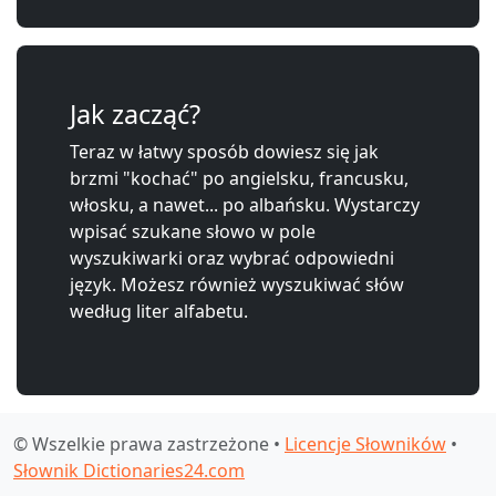
Jak zacząć?
Teraz w łatwy sposób dowiesz się jak
brzmi "kochać" po angielsku, francusku,
włosku, a nawet... po albańsku. Wystarczy
wpisać szukane słowo w pole
wyszukiwarki oraz wybrać odpowiedni
język. Możesz również wyszukiwać słów
według liter alfabetu.
© Wszelkie prawa zastrzeżone •
Licencje Słowników
•
Słownik Dictionaries24.com