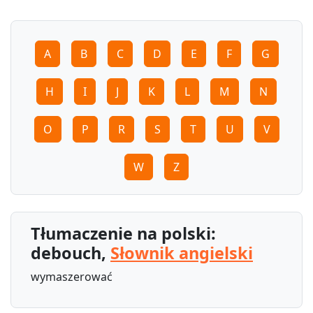
A
B
C
D
E
F
G
H
I
J
K
L
M
N
O
P
R
S
T
U
V
W
Z
Tłumaczenie na polski:
debouch,
Słownik angielski
wymaszerować