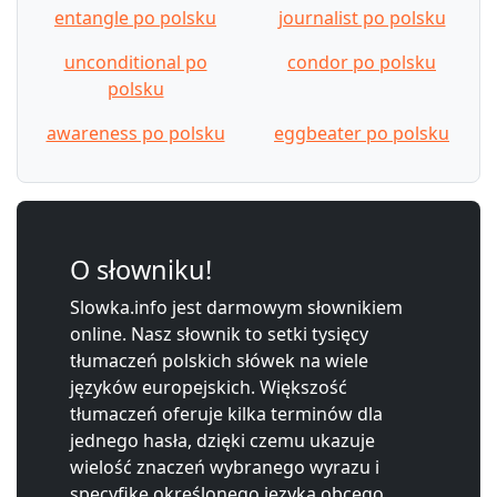
entangle po polsku
journalist po polsku
unconditional po
condor po polsku
polsku
awareness po polsku
eggbeater po polsku
O słowniku!
Slowka.info jest darmowym słownikiem
online. Nasz słownik to setki tysięcy
tłumaczeń polskich słówek na wiele
języków europejskich. Większość
tłumaczeń oferuje kilka terminów dla
jednego hasła, dzięki czemu ukazuje
wielość znaczeń wybranego wyrazu i
specyfikę określonego języka obcego.