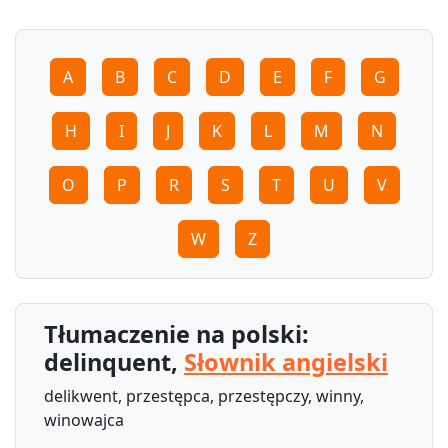
A
B
C
D
E
F
G
H
I
J
K
L
M
N
O
P
R
S
T
U
V
W
Z
Tłumaczenie na polski:
delinquent,
Słownik angielski
delikwent, przestępca, przestępczy, winny,
winowajca