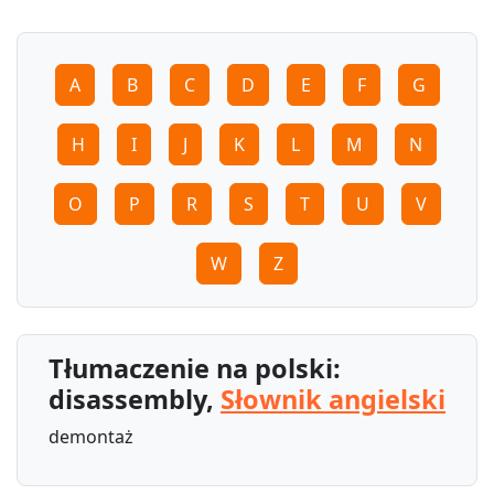
A
B
C
D
E
F
G
H
I
J
K
L
M
N
O
P
R
S
T
U
V
W
Z
Tłumaczenie na polski:
disassembly,
Słownik angielski
demontaż