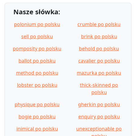
Nasze słówka:
polonium po polsku
crumble po polsku
sell po polsku
brink po polsku
pomposity po polsku
behold po polsku
ballot po polsku
cavalier po polsku
method po polsku
mazurka po polsku
lobster po polsku
thick-skinned po
polsku
physique po polsku
gherkin po polsku
bogie po polsku
enquiry po polsku
inimical po polsku
unexceptionable po
polsku