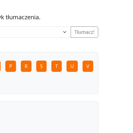
yk tłumaczenia.
Tłumacz!
P
R
S
T
U
V