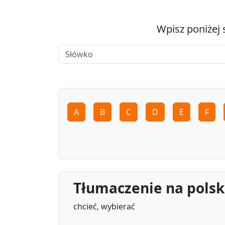
Wpisz poniżej 
A
B
C
D
E
F
Tłumaczenie na polski
chcieć, wybierać