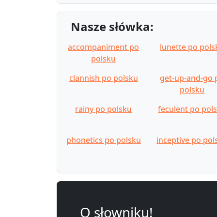
Nasze słówka:
accompaniment po
lunette po pols
polsku
clannish po polsku
get-up-and-go 
polsku
rainy po polsku
feculent po pol
phonetics po polsku
inceptive po pol
O słowniku!