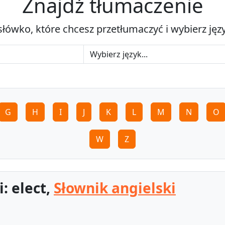
Znajdź tłumaczenie
słówko, które chcesz przetłumaczyć i wybierz jęz
G
H
I
J
K
L
M
N
O
W
Z
: elect,
Słownik angielski