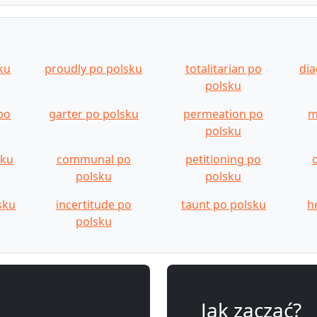
ku
proudly po polsku
totalitarian po
dia
polsku
po
garter po polsku
permeation po
m
polsku
sku
communal po
petitioning po
polsku
polsku
sku
incertitude po
taunt po polsku
h
polsku
Jak zacząć?