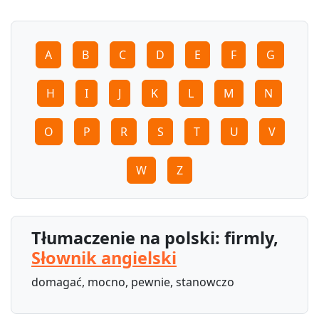
A
B
C
D
E
F
G
H
I
J
K
L
M
N
O
P
R
S
T
U
V
W
Z
Tłumaczenie na polski: firmly,
Słownik angielski
domagać, mocno, pewnie, stanowczo