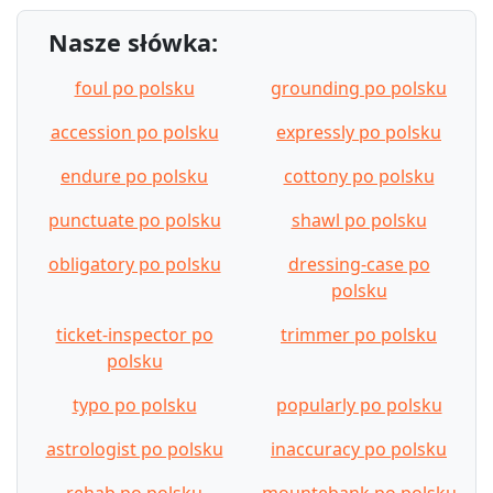
Nasze słówka:
foul po polsku
grounding po polsku
accession po polsku
expressly po polsku
endure po polsku
cottony po polsku
punctuate po polsku
shawl po polsku
obligatory po polsku
dressing-case po
polsku
ticket-inspector po
trimmer po polsku
polsku
typo po polsku
popularly po polsku
astrologist po polsku
inaccuracy po polsku
rehab po polsku
mountebank po polsku