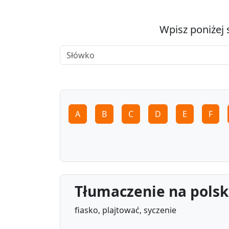
Wpisz poniżej 
A
B
C
D
E
F
Tłumaczenie na polski
fiasko, plajtować, syczenie