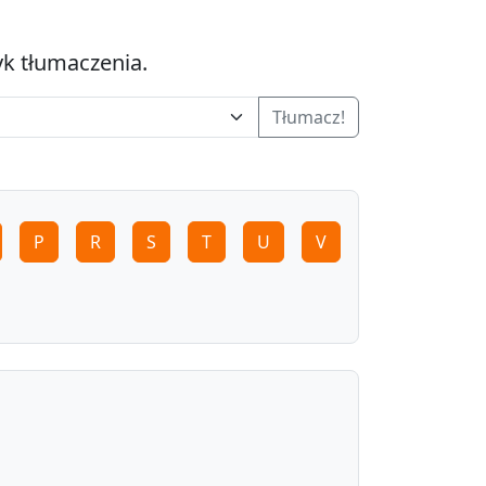
yk tłumaczenia.
Tłumacz!
P
R
S
T
U
V