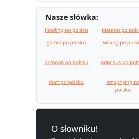
Nasze słówka:
howling po polsku
platoon po pol
gamin po polsku
wrong po pols
bemoan po polsku
odorous po pol
duct po polsku
atrophying p
polsku
O słowniku!