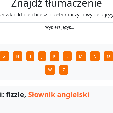
Znajdź tłumaczenie
słówko, które chcesz przetłumaczyć i wybierz jęz
G
H
I
J
K
L
M
N
O
W
Z
: fizzle,
Słownik angielski