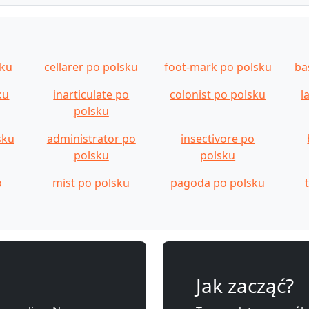
sku
cellarer po polsku
foot-mark po polsku
ba
ku
inarticulate po
colonist po polsku
l
polsku
sku
administrator po
insectivore po
polsku
polsku
o
mist po polsku
pagoda po polsku
Jak zacząć?