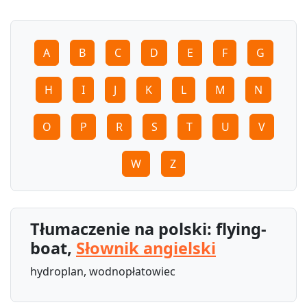
A
B
C
D
E
F
G
H
I
J
K
L
M
N
O
P
R
S
T
U
V
W
Z
Tłumaczenie na polski: flying-
boat,
Słownik angielski
hydroplan, wodnopłatowiec