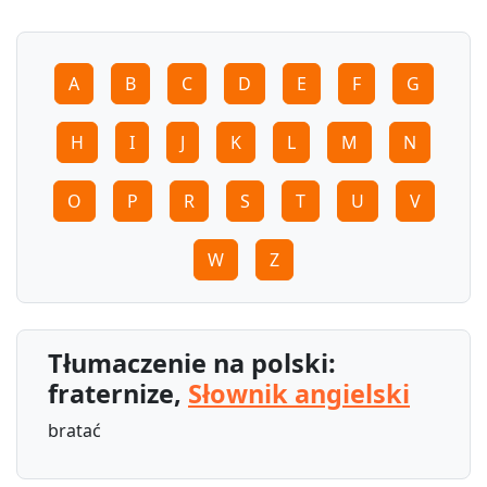
A
B
C
D
E
F
G
H
I
J
K
L
M
N
O
P
R
S
T
U
V
W
Z
Tłumaczenie na polski:
fraternize,
Słownik angielski
bratać