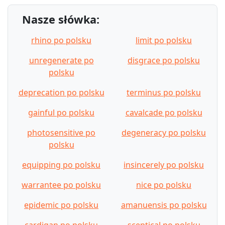
Nasze słówka:
rhino po polsku
limit po polsku
unregenerate po
disgrace po polsku
polsku
deprecation po polsku
terminus po polsku
gainful po polsku
cavalcade po polsku
photosensitive po
degeneracy po polsku
polsku
equipping po polsku
insincerely po polsku
warrantee po polsku
nice po polsku
epidemic po polsku
amanuensis po polsku
cardigan po polsku
sceptical po polsku