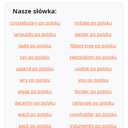
Nasze słówka:
constabulary po polsku
imitate po polsku
languidly po polsku
pester po polsku
ladle po polsku
filbert-tree po polsku
tan po polsku
teetotalism po polsku
upland po polsku
usable po polsku
wry po polsku
you po polsku
algae po polsku
fender po polsku
decently po polsku
rationale po polsku
ward po polsku
copyholder po polsku
peck po polsku
indulgently po polsku