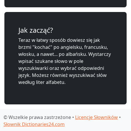
Jak zacząć?
Teraz w łatwy sposób dowiesz się jak
brzmi "kochać" po angielsku, francusku,
włosku, a nawet... po albańsku. Wystarczy
wpisać szukane słowo w pole
wyszukiwarki oraz wybrać odpowiedni
język. Możesz również wyszukiwać słów
według liter alfabetu.
© Wszelkie prawa zastrzeżone •
Licencje Słowników
•
Słownik Dictionaries24.com