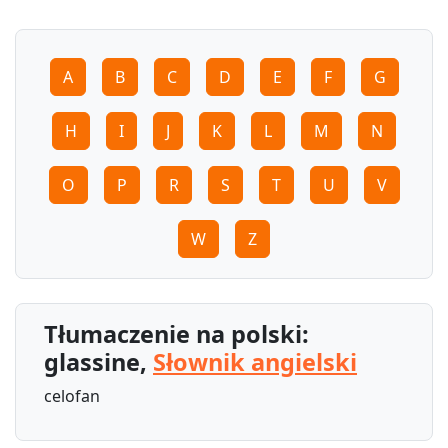
A
B
C
D
E
F
G
H
I
J
K
L
M
N
O
P
R
S
T
U
V
W
Z
Tłumaczenie na polski:
glassine,
Słownik angielski
celofan