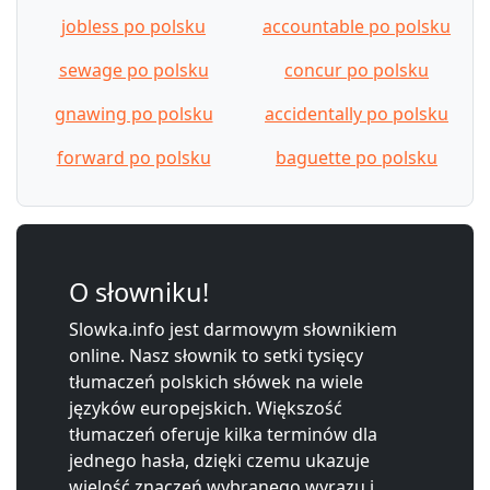
jobless po polsku
accountable po polsku
sewage po polsku
concur po polsku
gnawing po polsku
accidentally po polsku
forward po polsku
baguette po polsku
O słowniku!
Slowka.info jest darmowym słownikiem
online. Nasz słownik to setki tysięcy
tłumaczeń polskich słówek na wiele
języków europejskich. Większość
tłumaczeń oferuje kilka terminów dla
jednego hasła, dzięki czemu ukazuje
wielość znaczeń wybranego wyrazu i