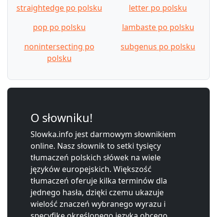
straightedge po polsku
letter po polsku
pop po polsku
lambaste po polsku
nonintersecting po
subgenus po polsku
polsku
O słowniku!
Slowka.info jest darmowym słownikiem
online. Nasz słownik to setki tysięcy
tłumaczeń polskich słówek na wiele
języków europejskich. Większość
tłumaczeń oferuje kilka terminów dla
jednego hasła, dzięki czemu ukazuje
wielość znaczeń wybranego wyrazu i
specyfikę określonego języka obcego.