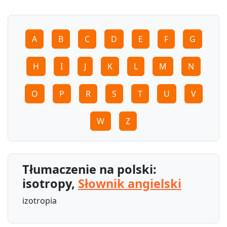
A
B
C
D
E
F
G
H
I
J
K
L
M
N
O
P
R
S
T
U
V
W
Z
Tłumaczenie na polski:
isotropy,
Słownik angielski
izotropia