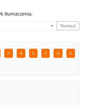
yk tłumaczenia.
Tłumacz!
P
R
S
T
U
V