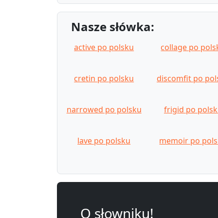
Nasze słówka:
active po polsku
collage po pols
cretin po polsku
discomfit po po
narrowed po polsku
frigid po pols
lave po polsku
memoir po pol
O słowniku!