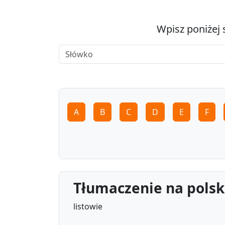
Wpisz poniżej 
A
B
C
D
E
F
Tłumaczenie na polsk
listowie