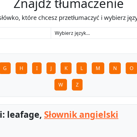
Znajdź tłumaczenie
słówko, które chcesz przetłumaczyć i wybierz jęz
G
H
I
J
K
L
M
N
O
W
Z
i: leafage,
Słownik angielski