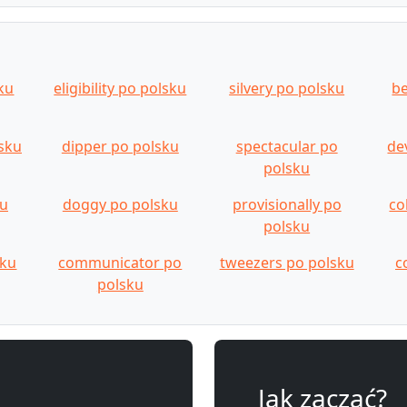
ku
eligibility po polsku
silvery po polsku
be
lsku
dipper po polsku
spectacular po
de
polsku
ku
doggy po polsku
provisionally po
co
polsku
sku
communicator po
tweezers po polsku
c
polsku
Jak zacząć?