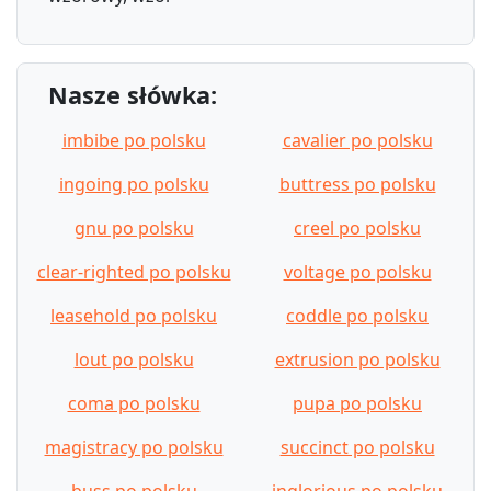
Nasze słówka:
imbibe po polsku
cavalier po polsku
ingoing po polsku
buttress po polsku
gnu po polsku
creel po polsku
clear-righted po polsku
voltage po polsku
leasehold po polsku
coddle po polsku
lout po polsku
extrusion po polsku
coma po polsku
pupa po polsku
magistracy po polsku
succinct po polsku
buss po polsku
inglorious po polsku