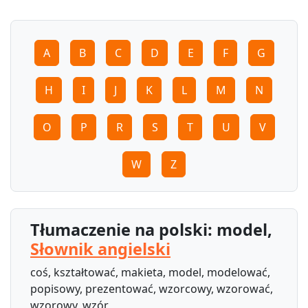
A
B
C
D
E
F
G
H
I
J
K
L
M
N
O
P
R
S
T
U
V
W
Z
Tłumaczenie na polski: model,
Słownik angielski
coś, kształtować, makieta, model, modelować,
popisowy, prezentować, wzorcowy, wzorować,
wzorowy, wzór