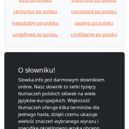
centurion po polsku
consistent po polsku
inequitably po polsku
sapling po polsku
undefined po polsku
confidante po polsku
O słowniku!
Slowka.info jest darmowym słownikiem
online. Nasz słownik to setki tysięcy
tłumaczeń polskich słówek na wiele
języków europejskich. Większość
tłumaczeń oferuje kilka terminów dla
jednego hasła, dzięki czemu ukazuje
wielość znaczeń wybranego wyrazu i
specyfikę określonego języka obcego.