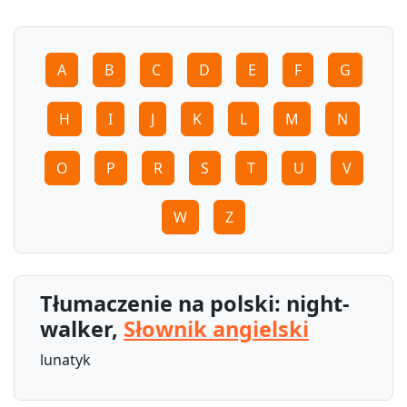
A
B
C
D
E
F
G
H
I
J
K
L
M
N
O
P
R
S
T
U
V
W
Z
Tłumaczenie na polski: night-
walker,
Słownik angielski
lunatyk