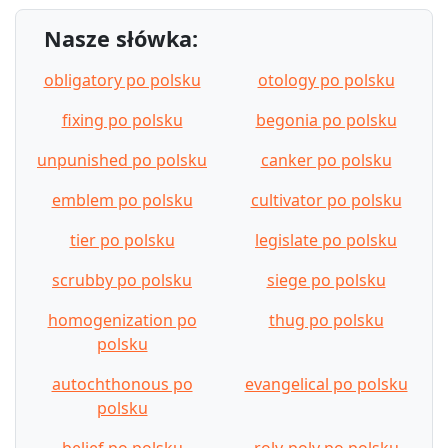
Nasze słówka:
obligatory po polsku
otology po polsku
fixing po polsku
begonia po polsku
unpunished po polsku
canker po polsku
emblem po polsku
cultivator po polsku
tier po polsku
legislate po polsku
scrubby po polsku
siege po polsku
homogenization po
thug po polsku
polsku
autochthonous po
evangelical po polsku
polsku
belief po polsku
roly-poly po polsku