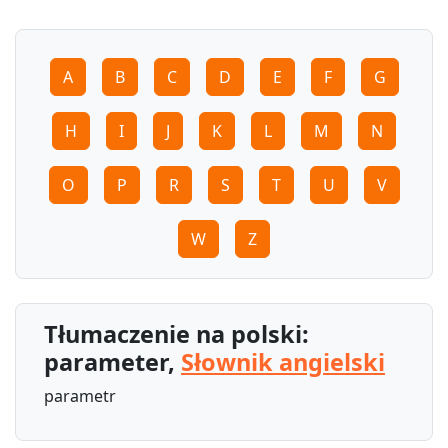
A
B
C
D
E
F
G
H
I
J
K
L
M
N
O
P
R
S
T
U
V
W
Z
Tłumaczenie na polski:
parameter,
Słownik angielski
parametr