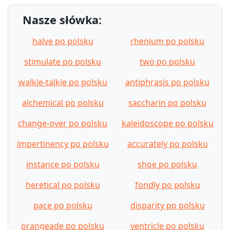
Nasze słówka:
halve po polsku
rhenium po polsku
stimulate po polsku
two po polsku
walkie-talkie po polsku
antiphrasis po polsku
alchemical po polsku
saccharin po polsku
change-over po polsku
kaleidoscope po polsku
impertinency po polsku
accurately po polsku
instance po polsku
shoe po polsku
heretical po polsku
fondly po polsku
pace po polsku
disparity po polsku
orangeade po polsku
ventricle po polsku