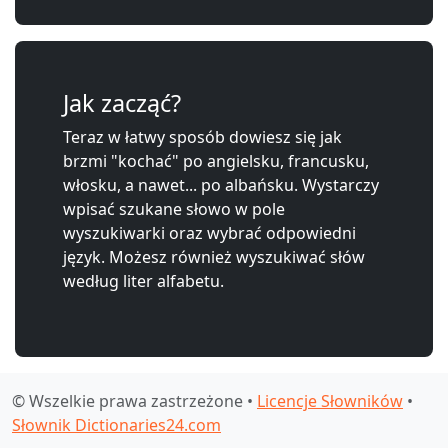
Jak zacząć?
Teraz w łatwy sposób dowiesz się jak
brzmi "kochać" po angielsku, francusku,
włosku, a nawet... po albańsku. Wystarczy
wpisać szukane słowo w pole
wyszukiwarki oraz wybrać odpowiedni
język. Możesz również wyszukiwać słów
według liter alfabetu.
© Wszelkie prawa zastrzeżone •
Licencje Słowników
•
Słownik Dictionaries24.com