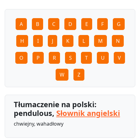
A
B
C
D
E
F
G
H
I
J
K
L
M
N
O
P
R
S
T
U
V
W
Z
Tłumaczenie na polski:
pendulous,
Słownik angielski
chwiejny, wahadłowy