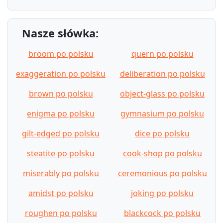
Nasze słówka:
broom po polsku
quern po polsku
exaggeration po polsku
deliberation po polsku
brown po polsku
object-glass po polsku
enigma po polsku
gymnasium po polsku
gilt-edged po polsku
dice po polsku
steatite po polsku
cook-shop po polsku
miserably po polsku
ceremonious po polsku
amidst po polsku
joking po polsku
roughen po polsku
blackcock po polsku