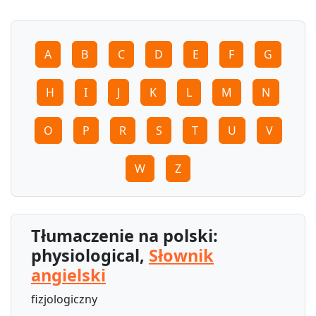
A
B
C
D
E
F
G
H
I
J
K
L
M
N
O
P
R
S
T
U
V
W
Z
Tłumaczenie na polski:
physiological,
Słownik
angielski
fizjologiczny