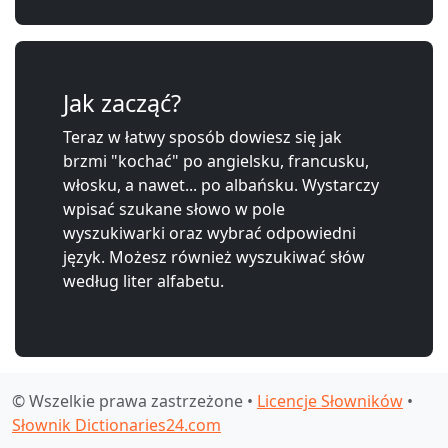
Jak zacząć?
Teraz w łatwy sposób dowiesz się jak
brzmi "kochać" po angielsku, francusku,
włosku, a nawet... po albańsku. Wystarczy
wpisać szukane słowo w pole
wyszukiwarki oraz wybrać odpowiedni
język. Możesz również wyszukiwać słów
według liter alfabetu.
© Wszelkie prawa zastrzeżone •
Licencje Słowników
•
Słownik Dictionaries24.com