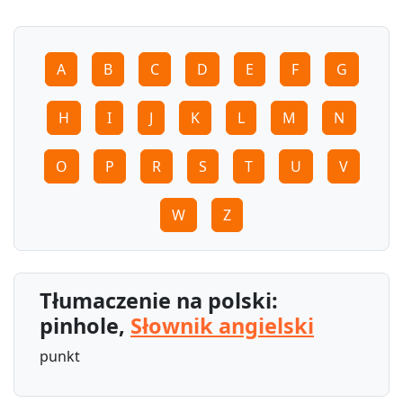
A
B
C
D
E
F
G
H
I
J
K
L
M
N
O
P
R
S
T
U
V
W
Z
Tłumaczenie na polski:
pinhole,
Słownik angielski
punkt