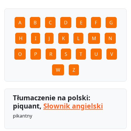
A
B
C
D
E
F
G
H
I
J
K
L
M
N
O
P
R
S
T
U
V
W
Z
Tłumaczenie na polski:
piquant,
Słownik angielski
pikantny