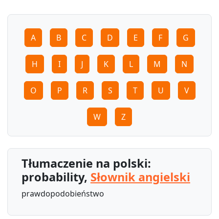
A
B
C
D
E
F
G
H
I
J
K
L
M
N
O
P
R
S
T
U
V
W
Z
Tłumaczenie na polski:
probability,
Słownik angielski
prawdopodobieństwo