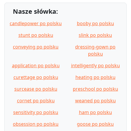
Nasze słówka:
candlepower po polsku
booby po polsku
stunt po polsku
slink po polsku
conveying po polsku
dressing-gown po
polsku
application po polsku
intelligently po polsku
curettage po polsku
heating po polsku
surcease po polsku
preschool po polsku
cornet po polsku
weaned po polsku
sensitivity po polsku
ham po polsku
obsession po polsku
goose po polsku