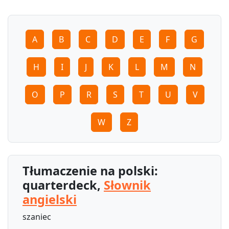
A
B
C
D
E
F
G
H
I
J
K
L
M
N
O
P
R
S
T
U
V
W
Z
Tłumaczenie na polski:
quarterdeck,
Słownik
angielski
szaniec