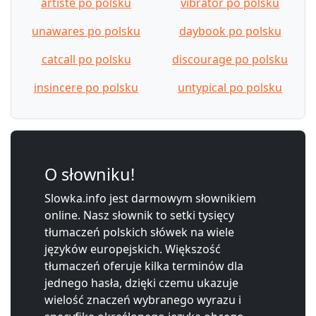
artiste po polsku
vibrator po polsku
unawares po polsku
daybook po polsku
catcall po polsku
discourage po polsku
insincere po polsku
untypical po polsku
O słowniku!
Slowka.info jest darmowym słownikiem
online. Nasz słownik to setki tysięcy
tłumaczeń polskich słówek na wiele
języków europejskich. Większość
tłumaczeń oferuje kilka terminów dla
jednego hasła, dzięki czemu ukazuje
wielość znaczeń wybranego wyrazu i