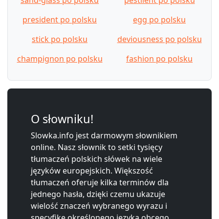
president po polsku
egg po polsku
stick po polsku
deviousness po polsku
champignon po polsku
fashion po polsku
O słowniku!
Slowka.info jest darmowym słownikiem
online. Nasz słownik to setki tysięcy
tłumaczeń polskich słówek na wiele
języków europejskich. Większość
tłumaczeń oferuje kilka terminów dla
jednego hasła, dzięki czemu ukazuje
wielość znaczeń wybranego wyrazu i
specyfikę określonego języka obcego.