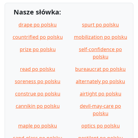
Nasze słówka:
drape po polsku
spurt po polsku
countrified po polsku
mobilization po polsku
prize po polsku
self-confidence po
polsku
read po polsku
bureaucrat po polsku
soreness po polsku
alternately po polsku
construe po polsku
airtight po polsku
cannikin po polsku
devil-may-care po
polsku
maple po polsku
optics po polsku
sand-glass po polsku
pestilent po polsku