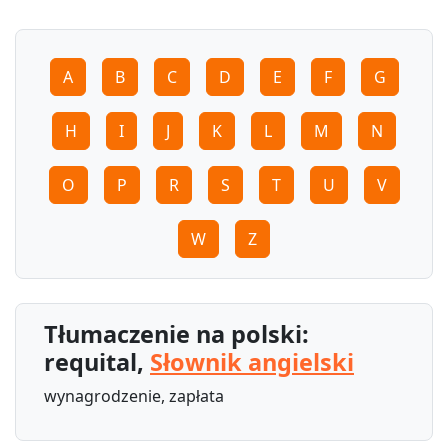
A
B
C
D
E
F
G
H
I
J
K
L
M
N
O
P
R
S
T
U
V
W
Z
Tłumaczenie na polski:
requital,
Słownik angielski
wynagrodzenie, zapłata