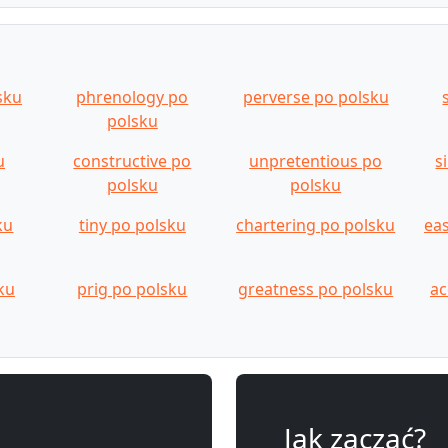
sku
phrenology po
perverse po polsku
polsku
u
constructive po
unpretentious po
s
polsku
polsku
ku
tiny po polsku
chartering po polsku
ea
ku
prig po polsku
greatness po polsku
ac
Jak zacząć?