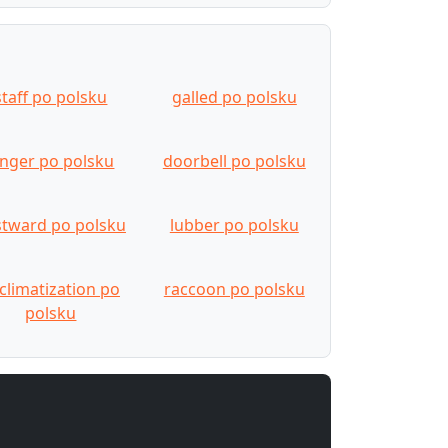
staff po polsku
galled po polsku
inger po polsku
doorbell po polsku
stward po polsku
lubber po polsku
climatization po
raccoon po polsku
polsku