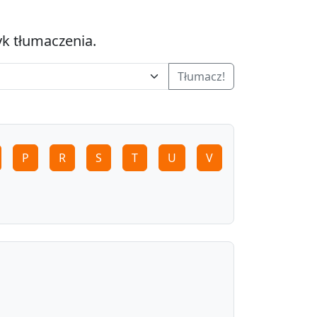
yk tłumaczenia.
Tłumacz!
P
R
S
T
U
V