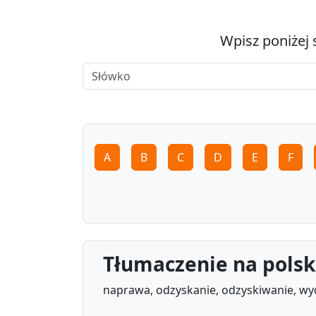
Wpisz poniżej 
A
B
C
D
E
F
Tłumaczenie na polski
naprawa, odzyskanie, odzyskiwanie, w