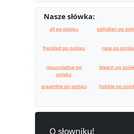
Nasze słówka:
ail po polsku
ophidian po pol
freckled po polsku
raze po polsk
resuscitative po
bleach po pols
polsku
preamble po polsku
hobble po pols
O słowniku!