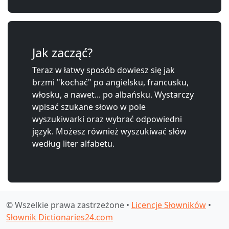
Jak zacząć?
Teraz w łatwy sposób dowiesz się jak
brzmi "kochać" po angielsku, francusku,
włosku, a nawet... po albańsku. Wystarczy
wpisać szukane słowo w pole
wyszukiwarki oraz wybrać odpowiedni
język. Możesz również wyszukiwać słów
według liter alfabetu.
© Wszelkie prawa zastrzeżone •
Licencje Słowników
•
Słownik Dictionaries24.com