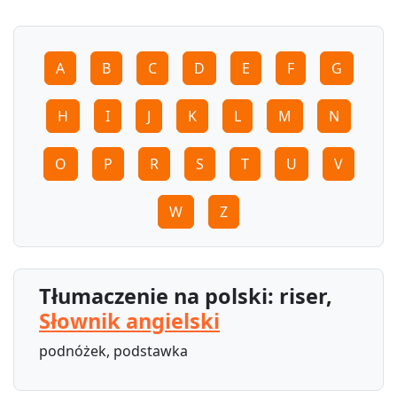
A
B
C
D
E
F
G
H
I
J
K
L
M
N
O
P
R
S
T
U
V
W
Z
Tłumaczenie na polski: riser,
Słownik angielski
podnóżek, podstawka