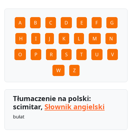
A
B
C
D
E
F
G
H
I
J
K
L
M
N
O
P
R
S
T
U
V
W
Z
Tłumaczenie na polski:
scimitar,
Słownik angielski
bułat