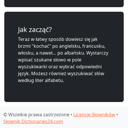
Jak zacząć?
Teraz w łatwy sposób dowiesz się jak
brzmi "kochać" po angielsku, francusku,
włosku, a nawet... po albańsku. Wystarczy
wpisać szukane słowo w pole
wyszukiwarki oraz wybrać odpowiedni
język. Możesz również wyszukiwać słów
według liter alfabetu.
© Wszelkie prawa zastrzeżone •
Licencje Słowników
•
Słownik Dictionaries24.com