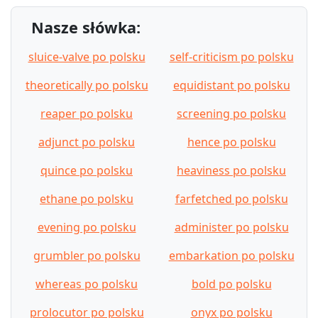
Nasze słówka:
sluice-valve po polsku
self-criticism po polsku
theoretically po polsku
equidistant po polsku
reaper po polsku
screening po polsku
adjunct po polsku
hence po polsku
quince po polsku
heaviness po polsku
ethane po polsku
farfetched po polsku
evening po polsku
administer po polsku
grumbler po polsku
embarkation po polsku
whereas po polsku
bold po polsku
prolocutor po polsku
onyx po polsku