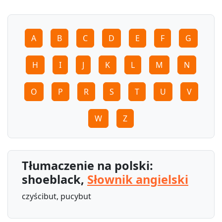
A
B
C
D
E
F
G
H
I
J
K
L
M
N
O
P
R
S
T
U
V
W
Z
Tłumaczenie na polski:
shoeblack,
Słownik angielski
czyścibut, pucybut