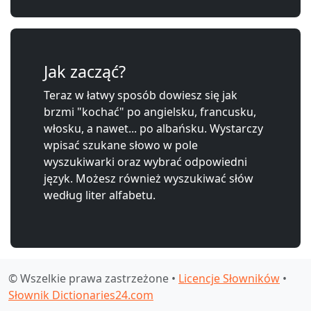
Jak zacząć?
Teraz w łatwy sposób dowiesz się jak
brzmi "kochać" po angielsku, francusku,
włosku, a nawet... po albańsku. Wystarczy
wpisać szukane słowo w pole
wyszukiwarki oraz wybrać odpowiedni
język. Możesz również wyszukiwać słów
według liter alfabetu.
© Wszelkie prawa zastrzeżone •
Licencje Słowników
•
Słownik Dictionaries24.com