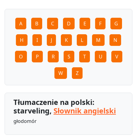
A
B
C
D
E
F
G
H
I
J
K
L
M
N
O
P
R
S
T
U
V
W
Z
Tłumaczenie na polski:
starveling,
Słownik angielski
głodomór