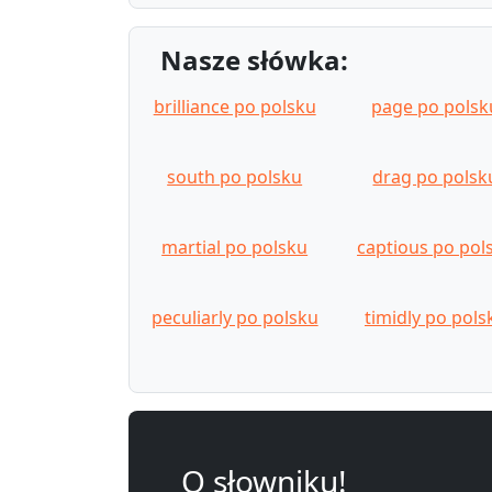
Nasze słówka:
brilliance po polsku
page po polsk
south po polsku
drag po polsk
martial po polsku
captious po pol
peculiarly po polsku
timidly po pols
O słowniku!