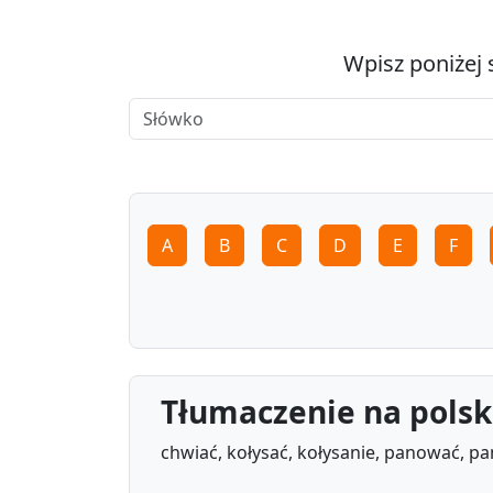
Wpisz poniżej 
A
B
C
D
E
F
Tłumaczenie na polsk
chwiać, kołysać, kołysanie, panować, p