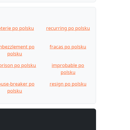
oterie po polsku
recurring po polsku
mbezzlement po
fracas po polsku
polsku
prison po polsku
improbable po
polsku
use-breaker po
resign po polsku
polsku