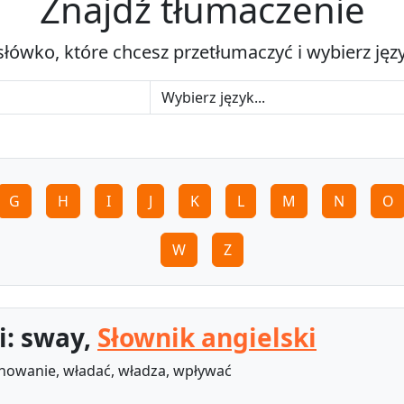
Znajdź tłumaczenie
słówko, które chcesz przetłumaczyć i wybierz jęz
G
H
I
J
K
L
M
N
O
W
Z
i: sway,
Słownik angielski
anowanie, władać, władza, wpływać