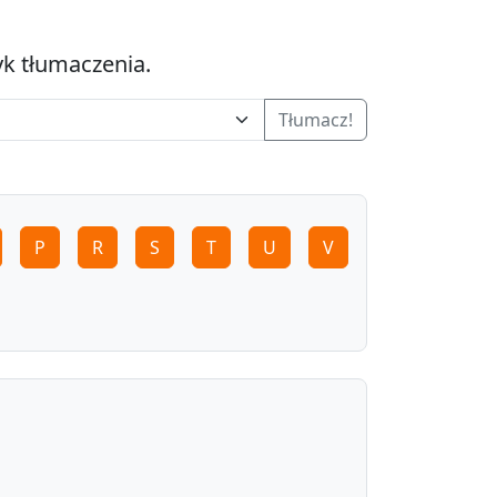
yk tłumaczenia.
Tłumacz!
P
R
S
T
U
V