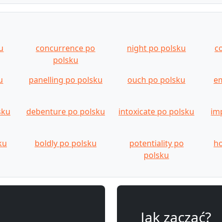
u
concurrence po
night po polsku
c
polsku
u
panelling po polsku
ouch po polsku
e
sku
debenture po polsku
intoxicate po polsku
im
ku
boldly po polsku
potentiality po
ho
polsku
Jak zacząć?