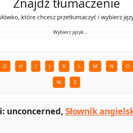
Znajdź tłumaczenie
słówko, które chcesz przetłumaczyć i wybierz jęz
G
H
I
J
K
L
M
N
O
W
Z
i: unconcerned,
Słownik angiels