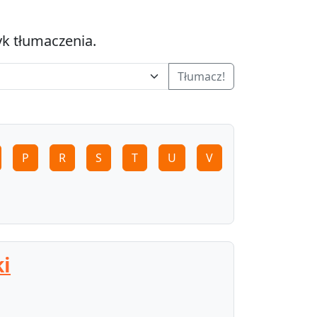
yk tłumaczenia.
Tłumacz!
P
R
S
T
U
V
ki