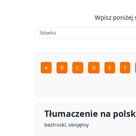
Wpisz poniżej 
A
B
C
D
E
F
Tłumaczenie na polsk
beztroski, obojętny