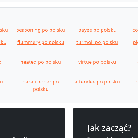
lsku
seasoning po polsku
payee po polsku
co
sku
flummery po polsku
turmoil po polsku
pi
o
heated po polsku
virtue po polsku
ku
paratrooper po
attendee po polsku
polsku
Jak zacząć?