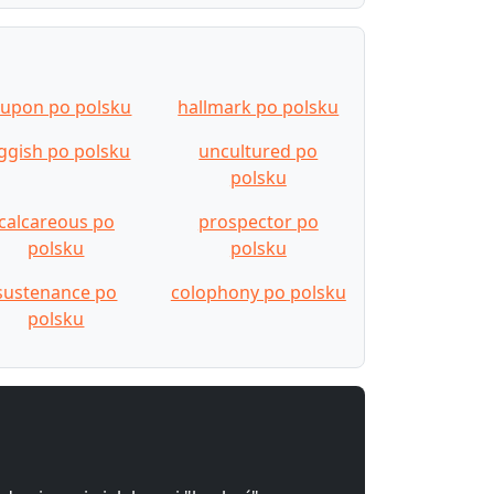
upon po polsku
hallmark po polsku
ggish po polsku
uncultured po
polsku
calcareous po
prospector po
polsku
polsku
sustenance po
colophony po polsku
polsku