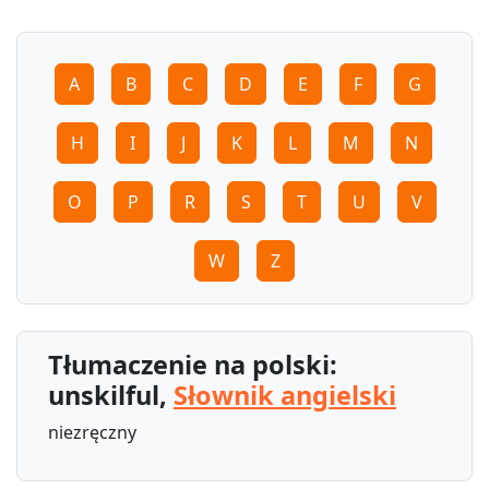
A
B
C
D
E
F
G
H
I
J
K
L
M
N
O
P
R
S
T
U
V
W
Z
Tłumaczenie na polski:
unskilful,
Słownik angielski
niezręczny