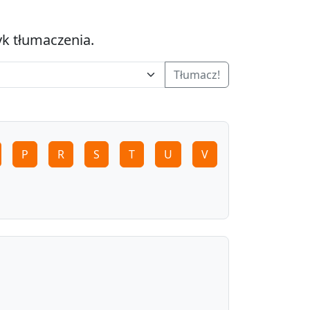
yk tłumaczenia.
Tłumacz!
P
R
S
T
U
V