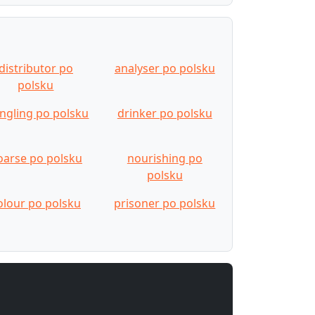
distributor po
analyser po polsku
polsku
ngling po polsku
drinker po polsku
oarse po polsku
nourishing po
polsku
olour po polsku
prisoner po polsku