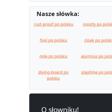
Nasze słówka:
rust-proof po polsku
mostly po pols
fool po polsku
cloak po pols
mile po polsku
alumnus po pol
diving-board po
playtime po pol
polsku
O słowniku!