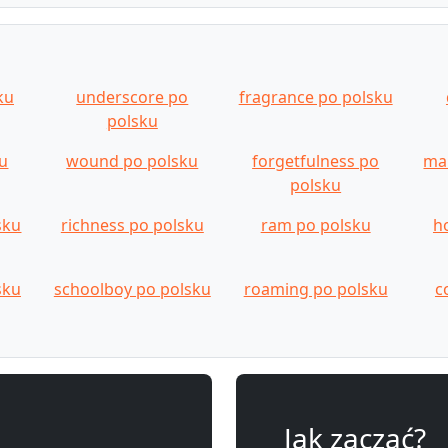
ku
underscore po
fragrance po polsku
polsku
ku
wound po polsku
forgetfulness po
ma
polsku
sku
richness po polsku
ram po polsku
h
sku
schoolboy po polsku
roaming po polsku
c
Jak zacząć?