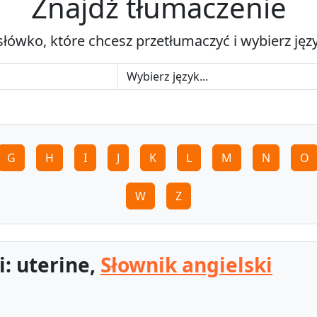
Znajdź tłumaczenie
słówko, które chcesz przetłumaczyć i wybierz jęz
G
H
I
J
K
L
M
N
O
W
Z
: uterine,
Słownik angielski