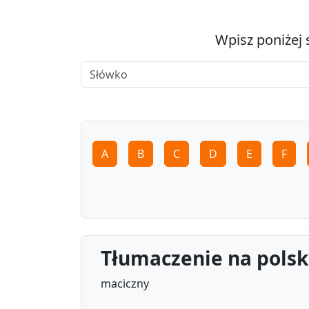
Wpisz poniżej 
A
B
C
D
E
F
Tłumaczenie na polski
maciczny