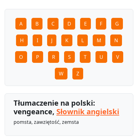
A
B
C
D
E
F
G
H
I
J
K
L
M
N
O
P
R
S
T
U
V
W
Z
Tłumaczenie na polski:
vengeance,
Słownik angielski
pomsta, zawziętość, zemsta