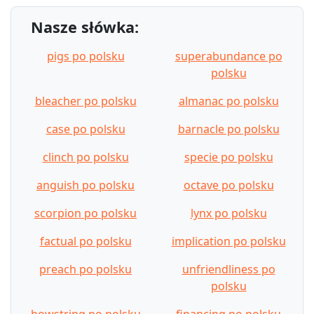
Nasze słówka:
pigs po polsku
superabundance po
polsku
bleacher po polsku
almanac po polsku
case po polsku
barnacle po polsku
clinch po polsku
specie po polsku
anguish po polsku
octave po polsku
scorpion po polsku
lynx po polsku
factual po polsku
implication po polsku
preach po polsku
unfriendliness po
polsku
bowstring po polsku
financing po polsku