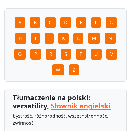
A
B
C
D
E
F
G
H
I
J
K
L
M
N
O
P
R
S
T
U
V
W
Z
Tłumaczenie na polski:
versatility,
Słownik angielski
bystrość, różnorodność, wszechstronność,
zwinność