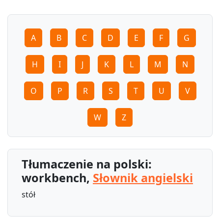
A
B
C
D
E
F
G
H
I
J
K
L
M
N
O
P
R
S
T
U
V
W
Z
Tłumaczenie na polski:
workbench,
Słownik angielski
stół