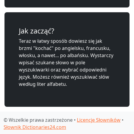
Jak zacząć?
Teraz w łatwy sposób dowiesz się jak
brzmi "kochać" po angielsku, francusku,
włosku, a nawet... po albańsku. Wystarczy
wpisać szukane słowo w pole
wyszukiwarki oraz wybrać odpowiedni
język. Możesz również wyszukiwać słów
według liter alfabetu.
© Wszelkie prawa zastrzeżone •
Licencje Słowników
•
Słownik Dictionaries24.com