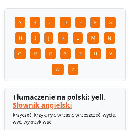
A
B
C
D
E
F
G
H
I
J
K
L
M
N
O
P
R
S
T
U
V
W
Z
Tłumaczenie na polski: yell,
Słownik angielski
krzyczeć, krzyk, ryk, wrzask, wrzeszczeć, wycie,
wyć, wykrzykiwać